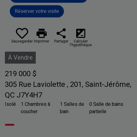
Réserver votre visite
print
share
iso
Sauvegarder
Imprimer
Partager
Calculer
l'hypothèque
À Vendre
219 000 $
305 Rue Laviolette , 201, Saint-Jérôme,
QC J7Y4H7
Isolé
1 Chambres à
1 Salles de
0 Salle de bains
coucher
bain
partielle