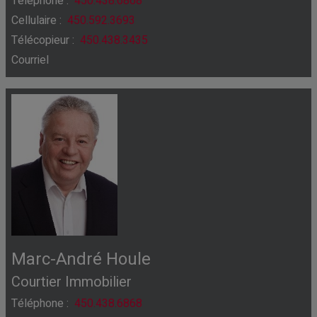
Téléphone :
450.438.6868
Cellulaire :
450.592.3693
Télécopieur :
450.438.3435
Courriel
Marc-André Houle
Courtier Immobilier
Téléphone :
450.438.6868