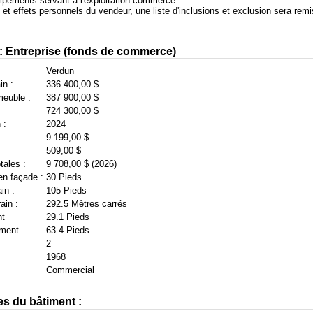
uipements servant à l'exploitation commerce.
et effets personnels du vendeur, une liste d'inclusions et exclusion sera remi
 : Entreprise (fonds de commerce)
Verdun
in :
336 400,00 $
meuble :
387 900,00 $
724 300,00 $
 :
2024
 :
9 199,00 $
509,00 $
tales :
9 708,00 $ (2026)
en façade :
30 Pieds
in :
105 Pieds
ain :
292.5 Mètres carrés
nt
29.1 Pieds
iment
63.4 Pieds
2
1968
Commercial
es du bâtiment :