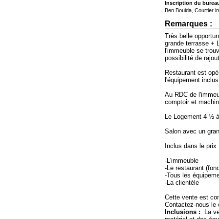
Inscription du burea
Ben Bouida, Courtier im
Remarques :
Très belle opportu
grande terrasse + 
l'immeuble se trouv
possibilité de rajou
Restaurant est opér
l'équipement inclu
Au RDC de l'immeub
comptoir et machin
Le Logement 4 ½ à 
Salon avec un gran
Inclus dans le prix 
-L'immeuble
-Le restaurant (fo
-Tous les équipem
-La clientèle
Cette vente est c
Contactez-nous le c
Inclusions :
La ve