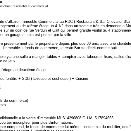
u:
mobilier résidentiel et commercial
nité d'affaire, immeuble Commercial au RDC ( Restaurant & Bar Chevalier Bla
Logement au deuxième étage un 4 1/2 dans un secteur très en demande a Mon
e sur un coin de rue Verdun et Galt qui permet grande visibilité, 4 stationne
ter un garage si cela est permis par la ville.
é présentement par le propriétaire depuis plus que 30 ans, avec une clientèle 
s : Immeuble + fonds de commerce, le resto Bar se décrit comme suit :
le y'a une salle a manger, tables + comptoir avec tabourets fixes, salles d'e
e de jeux.
l'étage au deuxième étage :
de fenêtre + SDB ( laveuse et secheuse ) + Cuisine
:
nds de commerce)
ents
onditionnelle a la vente d'immeuble MLS14296808 OU MLS17894665
ourtier inscripteur pour plus d'informations.
nte comprend, le fonds de commerce lui-même, l'ensemble du mobilier, des 