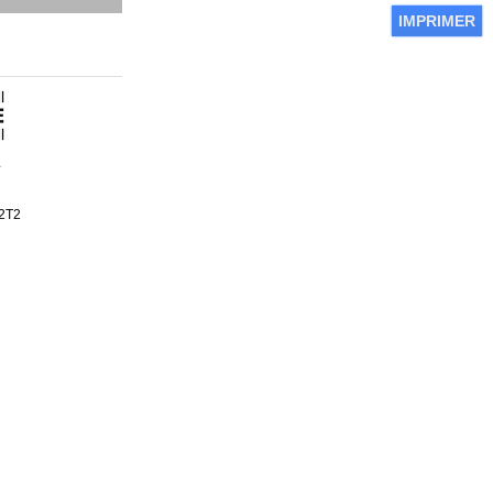
IMPRIMER
a
2T2