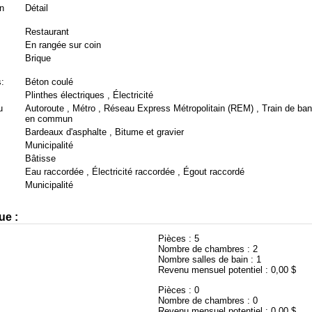
n
Détail
Restaurant
En rangée sur coin
Brique
:
Béton coulé
Plinthes électriques , Électricité
u
Autoroute , Métro , Réseau Express Métropolitain (REM) , Train de banl
en commun
Bardeaux d'asphalte , Bitume et gravier
Municipalité
Bâtisse
Eau raccordée , Électricité raccordée , Égout raccordé
Municipalité
ue :
Pièces :
5
Nombre de chambres :
2
Nombre salles de bain :
1
Revenu mensuel potentiel :
0,00 $
Pièces :
0
Nombre de chambres :
0
Revenu mensuel potentiel :
0,00 $