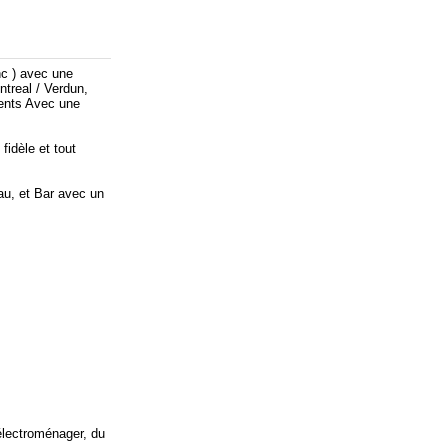
nc ) avec une
treal / Verdun,
ments Avec une
fidèle et tout
au, et Bar avec un
électroménager, du