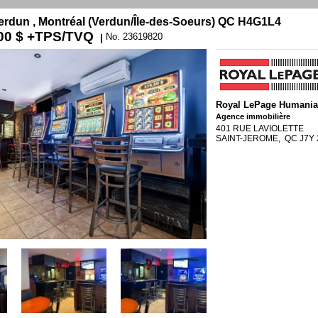
erdun , Montréal (Verdun/Île-des-Soeurs) QC H4G1L4
00 $
+TPS/TVQ
No. 23619820
|
Royal LePage Humani
Agence immobilière
401 RUE LAVIOLETTE
SAINT-JEROME, QC J7Y 